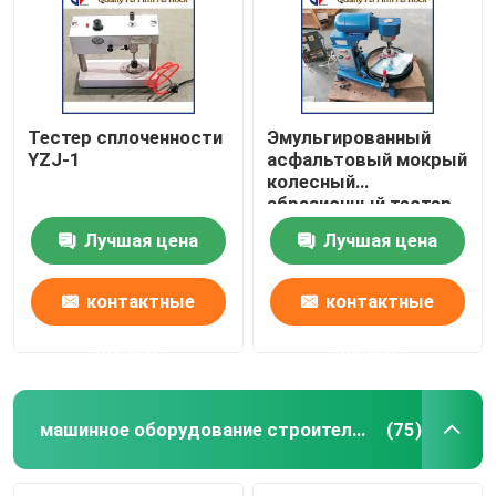
Тестер сплоченности
Эмульгированный
YZJ-1
асфальтовый мокрый
колесный
абразионный тестер
YT-1
Лучшая цена
Лучшая цена
контактные
контактные
данные
данные
Главная страница
Продукция
машинное оборудование строительства дорог
(75)
О Компании