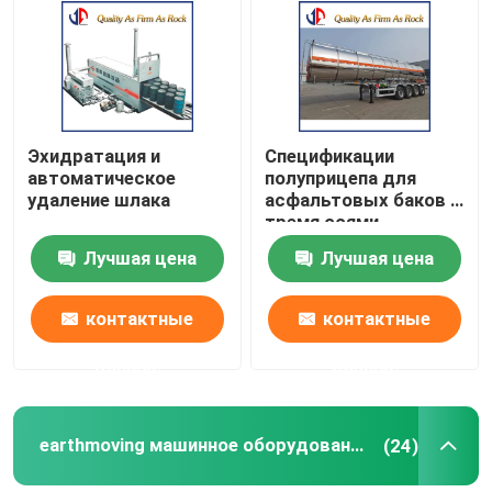
Наша фабрика
контроль качества
Эхидратация и
Спецификации
автоматическое
полуприцепа для
удаление шлака
асфальтовых баков с
контактные данные
тремя осями
Лучшая цена
Лучшая цена
Новости
контактные
контактные
Отправить запрос
данные
данные
Строительный материал строительства дорог
earthmoving машинное оборудование
(24)
Оборудование для дорожных испытаний