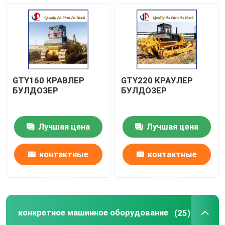
машинное оборудование строительства дорог
earthmoving машинное оборудование
GTY160 КРАВЛЕР
GTY220 КРАУЛЕР
конкретное машинное оборудование
БУЛДОЗЕР
БУЛДОЗЕР
Сельскохозяйственная техника
Лучшая цена
Лучшая цена
Машины для добычи полезных ископаемых
контактные
контактные
данные
данные
Грузовик и специальное транспортное средство
конкретное машинное оборудование
(25)
Прочие