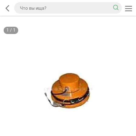
1
/
1