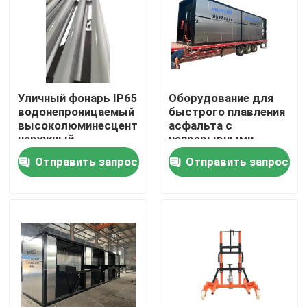
Уличный фонарь IP65
Оборудование для
водонепроницаемый
быстрого плавления
высоколюминесцентный
асфальта с
наружный
непрерывными
светодиодный
мешками для
Отправить запрос
Отправить запрос
уличный фонарь для
дорожного
автомобильных
строительства
дорог.
Главная страница
Продукция
О Компании