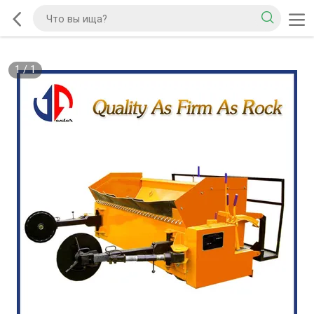
1
/
1