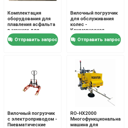
Комплектация
Вилочный погрузчик
Наша фабрика
оборудования для
для обслуживания
плавления асфальта
колес -
в мешках для
Коммерческая
контроль качества
дорожного
версия
Отправить запрос
Отправить запрос
строительства
контактные данные
Новости
Отправить запрос
Строительный материал строительства дорог
Вилочный погрузчик
RO-HX2000
с электроприводом -
Многофункциональная
Пневматические
машина для
Оборудование для дорожных испытаний